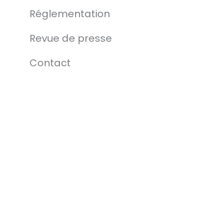
Par
Mathilde Perrot
juillet 1, 2022
Réglementation
Bouches-du-Rhône
Revue de presse
Contact