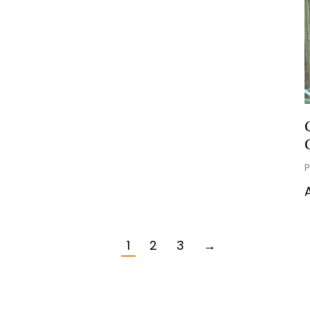
1
2
3
→