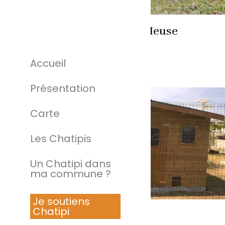
Chatipi de Bogny-sur-Meuse
Par
Mathilde Perrot
avril 11, 2024
Accueil
Ardennes
Présentation
Carte
Les Chatipis
Un Chatipi dans
ma commune ?
Je soutiens
Chatipi
Chatipi de Marignane