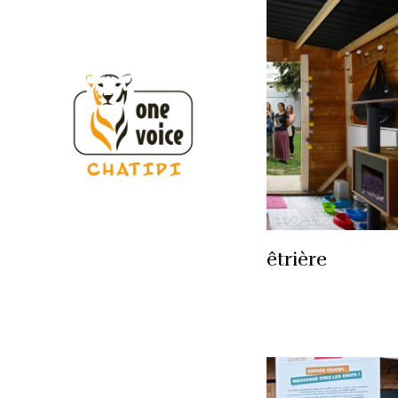
Chatipi de La Pitié-Salpêtrière
Par
Mathilde Perrot
juin 4, 2024
Paris