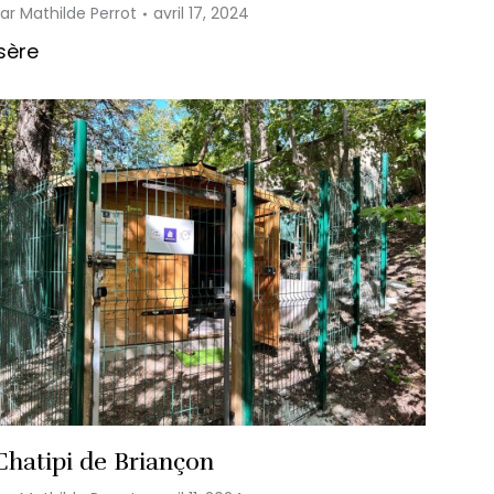
Par
Mathilde Perrot
avril 17, 2024
Isère
Chatipi de Briançon